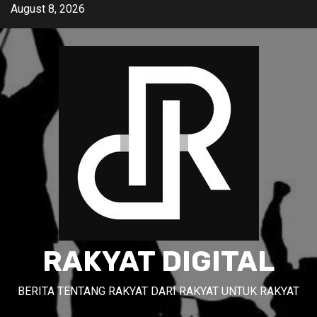
Skip
August 8, 2026
to
content
RAKYAT DIGITAL
BERITA TENTANG RAKYAT DARI RAKYAT UNTUK RAKYAT