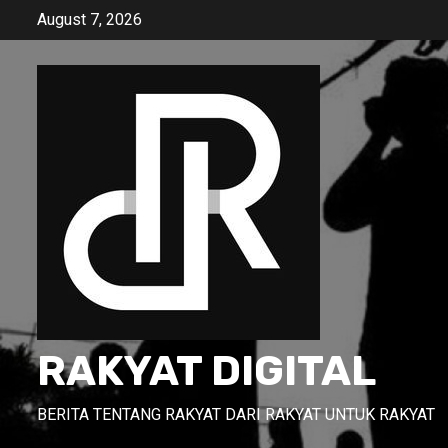
Skip
August 7, 2026
to
content
RAKYAT DIGITAL
BERITA TENTANG RAKYAT DARI RAKYAT UNTUK RAKYAT