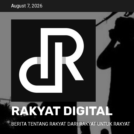
Skip
August 7, 2026
to
content
RAKYAT DIGITAL
BERITA TENTANG RAKYAT DARI RAKYAT UNTUK RAKYAT