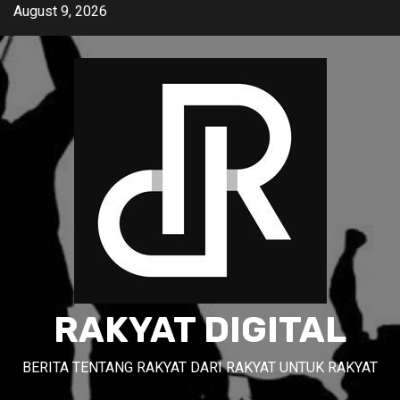
Skip
August 9, 2026
to
content
RAKYAT DIGITAL
BERITA TENTANG RAKYAT DARI RAKYAT UNTUK RAKYAT