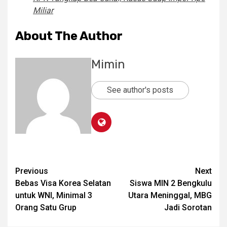
Miliar
About The Author
Mimin
See author's posts
Post
Previous
Next
Bebas Visa Korea Selatan
Siswa MIN 2 Bengkulu
navigation
untuk WNI, Minimal 3
Utara Meninggal, MBG
Orang Satu Grup
Jadi Sorotan