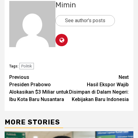
Mimin
See author's posts
Politik
Tags:
Post
Previous
Next
Presiden Prabowo
Hasil Ekspor Wajib
navigation
Alokasikan $3 Miliar untuk
Disimpan di Dalam Negeri:
Ibu Kota Baru Nusantara
Kebijakan Baru Indonesia
MORE STORIES