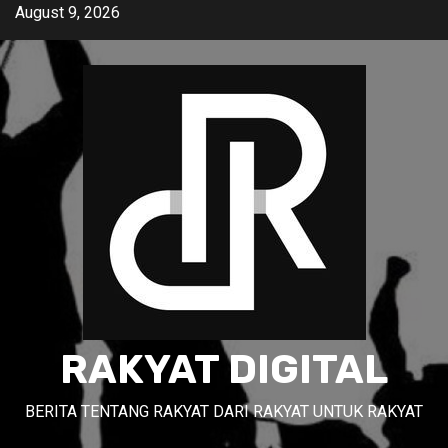
Skip
August 9, 2026
to
content
RAKYAT DIGITAL
BERITA TENTANG RAKYAT DARI RAKYAT UNTUK RAKYAT