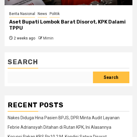
Berita Nasional
News
Politik
Aset Bupati Lombok Barat Disorot, KPK Dalami
TPPU
2 weeks ago
Mimin
SEARCH
Search
RECENT POSTS
Nakes Diduga Hina Pasien BPJS, DPR Minta Audit Layanan
Febrie Adriansyah Ditahan di Rutan KPK, Ini Alasannya
Korupsi Pakan KBS Rp10,2 M, Kondisi Satwa Disorot