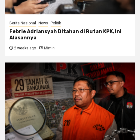
Berita Nasional
News
Politik
Febrie Adriansyah Ditahan di Rutan KPK, Ini
Alasannya
2 weeks ago
Mimin