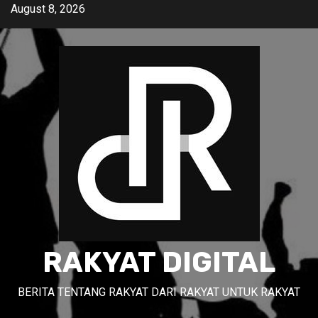
Skip
August 8, 2026
to
content
RAKYAT DIGITAL
BERITA TENTANG RAKYAT DARI RAKYAT UNTUK RAKYAT