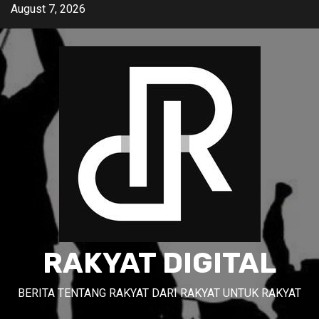
Skip
August 7, 2026
to
content
RAKYAT DIGITAL
BERITA TENTANG RAKYAT DARI RAKYAT UNTUK RAKYAT