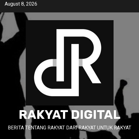
Skip
August 8, 2026
to
content
RAKYAT DIGITAL
BERITA TENTANG RAKYAT DARI RAKYAT UNTUK RAKYAT