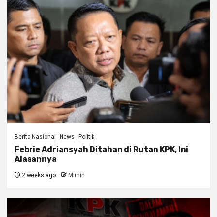
Berita Nasional
News
Politik
Febrie Adriansyah Ditahan di Rutan KPK, Ini
Alasannya
2 weeks ago
Mimin