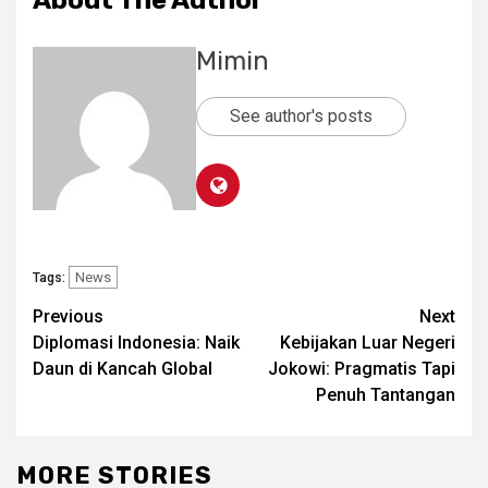
About The Author
Mimin
See author's posts
News
Tags:
Post
Previous
Next
Diplomasi Indonesia: Naik
Kebijakan Luar Negeri
navigation
Daun di Kancah Global
Jokowi: Pragmatis Tapi
Penuh Tantangan
MORE STORIES