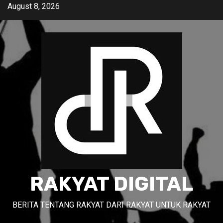
Skip
August 8, 2026
to
content
RAKYAT DIGITAL
BERITA TENTANG RAKYAT DARI RAKYAT UNTUK RAKYAT