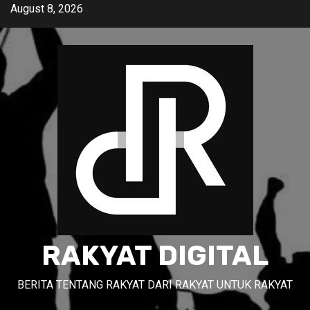
Skip
August 8, 2026
to
content
RAKYAT DIGITAL
BERITA TENTANG RAKYAT DARI RAKYAT UNTUK RAKYAT