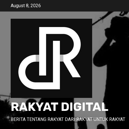
Skip
August 8, 2026
to
content
RAKYAT DIGITAL
BERITA TENTANG RAKYAT DARI RAKYAT UNTUK RAKYAT