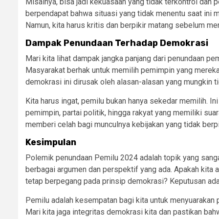
Misalnya, bisa jadi kekuasaan yang tidak terkontrol dan pe
berpendapat bahwa situasi yang tidak menentu saat ini m
Namun, kita harus kritis dan berpikir matang sebelum me
Dampak Penundaan Terhadap Demokrasi
Mari kita lihat dampak jangka panjang dari penundaan pem
Masyarakat berhak untuk memilih pemimpin yang mereka
demokrasi ini dirusak oleh alasan-alasan yang mungkin t
Kita harus ingat, pemilu bukan hanya sekedar memilih. In
pemimpin, partai politik, hingga rakyat yang memiliki sua
memberi celah bagi munculnya kebijakan yang tidak berp
Kesimpulan
Polemik penundaan Pemilu 2024 adalah topik yang sanga
berbagai argumen dan perspektif yang ada. Apakah kita 
tetap berpegang pada prinsip demokrasi? Keputusan ada d
Pemilu adalah kesempatan bagi kita untuk menyuarakan
Mari kita jaga integritas demokrasi kita dan pastikan bah