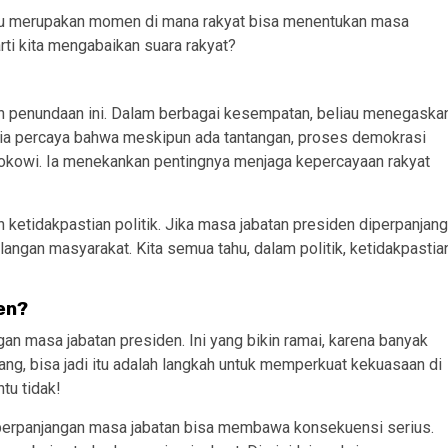
milu merupakan momen di mana rakyat bisa menentukan masa
rti kita mengabaikan suara rakyat?
n penundaan ini. Dalam berbagai kesempatan, beliau menegaska
 Dia percaya bahwa meskipun ada tantangan, proses demokrasi
a Jokowi. Ia menekankan pentingnya menjaga kepercayaan rakyat
 ketidakpastian politik. Jika masa jabatan presiden diperpanjang
angan masyarakat. Kita semua tahu, dalam politik, ketidakpastia
en?
gan masa jabatan presiden. Ini yang bikin ramai, karena banyak
ng, bisa jadi itu adalah langkah untuk memperkuat kekuasaan di
ntu tidak!
erpanjangan masa jabatan bisa membawa konsekuensi serius.