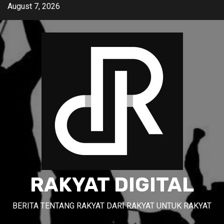
Skip
August 7, 2026
to
content
RAKYAT DIGITAL
BERITA TENTANG RAKYAT DARI RAKYAT UNTUK RAKYAT