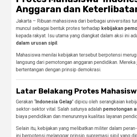
Anggaran dan Keterlibatan 
Jakarta – Ribuan mahasiswa dari berbagai universitas tur
muncul sebagai bentuk protes terhadap
kebijakan pem
kepada rakyat. Isu utama yang diangkat dalam aksi ini ad
dalam urusan sipil
.
Mahasiswa menilai kebijakan tersebut berpotensi meru
langsung dari pemotongan anggaran pendidikan. Mereka j
bertentangan dengan prinsip demokrasi.
Latar Belakang Protes Mahasisw
Gerakan
‘Indonesia Gelap’
dipicu oleh serangkaian kebi
sektor-sektor vital. Salah satunya adalah
pemotongan a
biaya pendidikan dan menurunnya kualitas layanan pendid
Selain itu, kebijakan yang melibatkan militer dalam peran
ini berpotensi melanggar prinsip supremasi sipil yang 