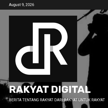
Skip
August 9, 2026
to
content
RAKYAT DIGITAL
BERITA TENTANG RAKYAT DARI RAKYAT UNTUK RAKYAT