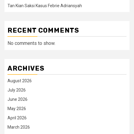
Tan Kian Saksi Kasus Febrie Adriansyah
RECENT COMMENTS
No comments to show.
ARCHIVES
August 2026
July 2026
June 2026
May 2026
April 2026
March 2026