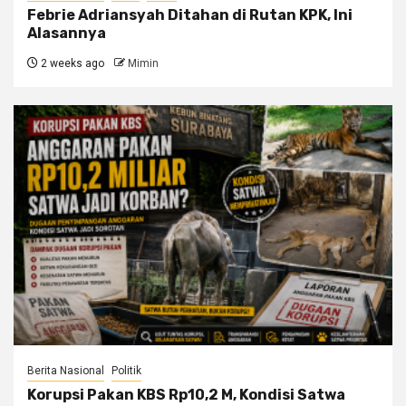
Febrie Adriansyah Ditahan di Rutan KPK, Ini
Alasannya
2 weeks ago
Mimin
Berita Nasional
Politik
Korupsi Pakan KBS Rp10,2 M, Kondisi Satwa