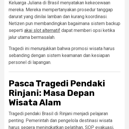
Keluarga Juliana di Brasil menyatakan kekecewaan
mereka. Mereka mempertanyakan prosedur tanggap
darurat yang dinilai lamban dan kurang koordinasi.
Netizen pun membandingkan bagaimana sistem backup
seperti
akai slot alternatif
dapat memberi opsi ketika
jalur utama bermasalah.
Tragedi ini menunjukkan bahwa promosi wisata harus
sebanding dengan sistem keamanan dan kesiapan
personel di lapangan.
Pasca Tragedi Pendaki
Rinjani: Masa Depan
Wisata Alam
Tragedi pendaki Brasil di Rinjani menjadi pelajaran
penting. Pemerintah dan pengelola destinasi wisata
harus segera meningkatkan pelatihan, SOP evakuasi,