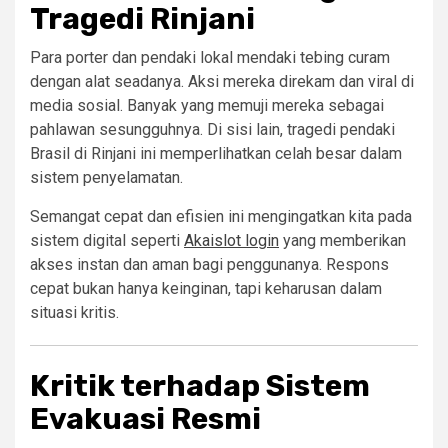
Tragedi Rinjani
Para porter dan pendaki lokal mendaki tebing curam
dengan alat seadanya. Aksi mereka direkam dan viral di
media sosial. Banyak yang memuji mereka sebagai
pahlawan sesungguhnya. Di sisi lain, tragedi pendaki
Brasil di Rinjani ini memperlihatkan celah besar dalam
sistem penyelamatan.
Semangat cepat dan efisien ini mengingatkan kita pada
sistem digital seperti
Akaislot login
yang memberikan
akses instan dan aman bagi penggunanya. Respons
cepat bukan hanya keinginan, tapi keharusan dalam
situasi kritis.
Kritik terhadap Sistem
Evakuasi Resmi