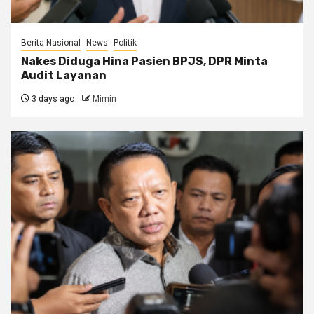
Berita Nasional
News
Politik
Nakes Diduga Hina Pasien BPJS, DPR Minta
Audit Layanan
3 days ago
Mimin