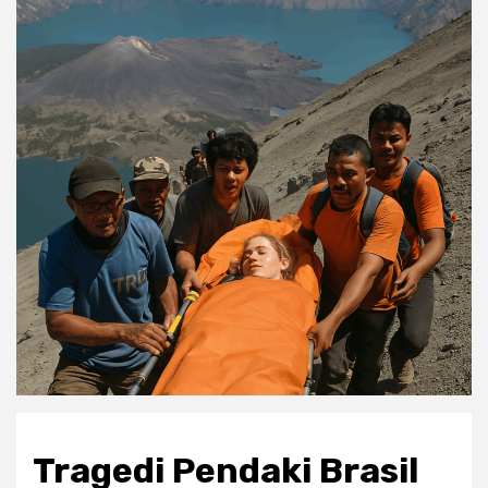
Tragedi Pendaki Brasil