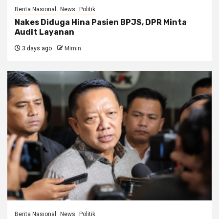
Berita Nasional
News
Politik
Nakes Diduga Hina Pasien BPJS, DPR Minta
Audit Layanan
3 days ago
Mimin
Berita Nasional
News
Politik