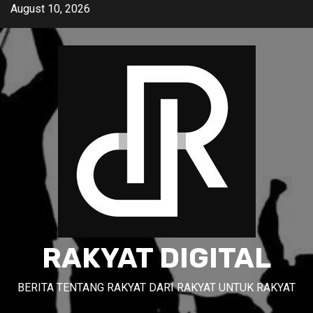
Skip
August 10, 2026
to
content
RAKYAT DIGITAL
BERITA TENTANG RAKYAT DARI RAKYAT UNTUK RAKYAT