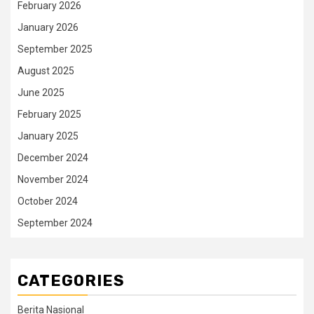
February 2026
January 2026
September 2025
August 2025
June 2025
February 2025
January 2025
December 2024
November 2024
October 2024
September 2024
CATEGORIES
Berita Nasional