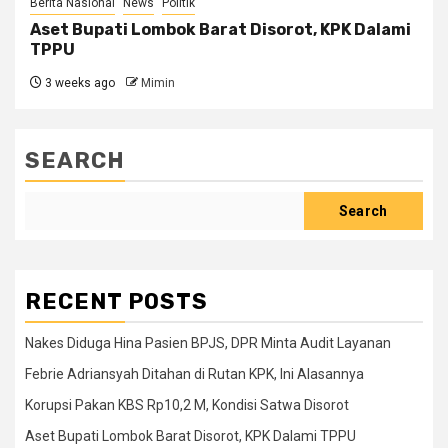
Berita Nasional
News
Politik
Aset Bupati Lombok Barat Disorot, KPK Dalami
TPPU
3 weeks ago
Mimin
SEARCH
Search
RECENT POSTS
Nakes Diduga Hina Pasien BPJS, DPR Minta Audit Layanan
Febrie Adriansyah Ditahan di Rutan KPK, Ini Alasannya
Korupsi Pakan KBS Rp10,2 M, Kondisi Satwa Disorot
Aset Bupati Lombok Barat Disorot, KPK Dalami TPPU