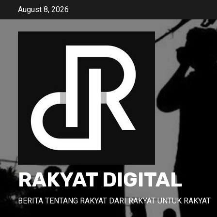
Skip
August 8, 2026
to
content
RAKYAT DIGITAL
BERITA TENTANG RAKYAT DARI RAKYAT UNTUK RAKYAT