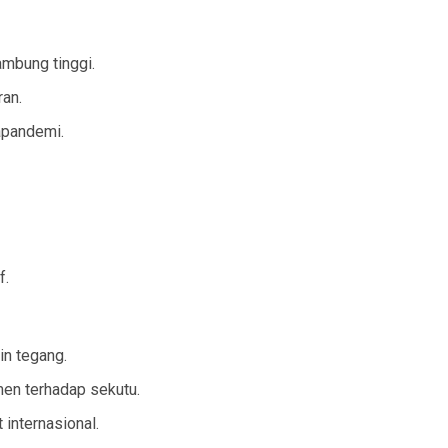
ambung tinggi.
ran.
capandemi.
f.
n tegang.
men terhadap sekutu.
 internasional.