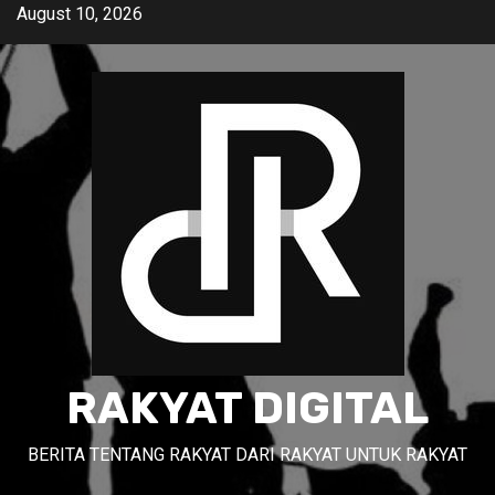
Skip
August 10, 2026
to
content
RAKYAT DIGITAL
BERITA TENTANG RAKYAT DARI RAKYAT UNTUK RAKYAT