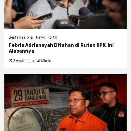
Berita Nasional
News
Politik
Febrie Adriansyah Ditahan di Rutan KPK, Ini
Alasannya
2 weeks ago
Mimin