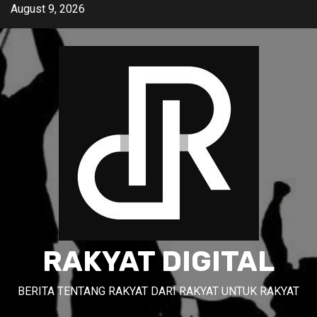
Skip
August 9, 2026
to
content
RAKYAT DIGITAL
BERITA TENTANG RAKYAT DARI RAKYAT UNTUK RAKYAT