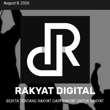
Skip
August 8, 2026
to
content
RAKYAT DIGITAL
BERITA TENTANG RAKYAT DARI RAKYAT UNTUK RAKYAT