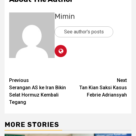
Mimin
See author's posts
Post
Previous
Next
Serangan AS ke Iran Bikin
Tan Kian Saksi Kasus
navigation
Selat Hormuz Kembali
Febrie Adriansyah
Tegang
MORE STORIES