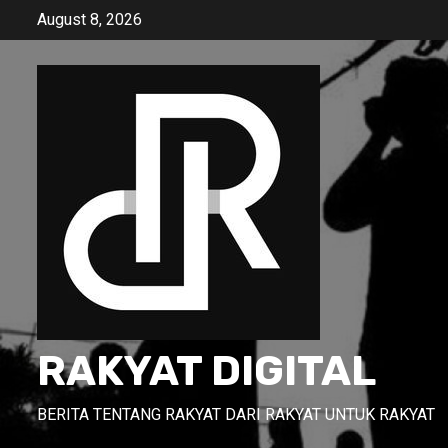
Skip
August 8, 2026
to
content
RAKYAT DIGITAL
BERITA TENTANG RAKYAT DARI RAKYAT UNTUK RAKYAT