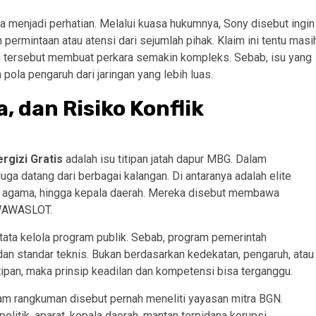
 menjadi perhatian. Melalui kuasa hukumnya, Sony disebut ingin
 permintaan atau atensi dari sejumlah pihak. Klaim ini tentu masi
n tersebut membuat perkara semakin kompleks. Sebab, isu yang
pola pengaruh dari jaringan yang lebih luas.
a, dan Risiko Konflik
rgizi Gratis
adalah isu titipan jatah dapur MBG. Dalam
a datang dari berbagai kalangan. Di antaranya adalah elite
okoh agama, hingga kepala daerah. Mereka disebut membawa
AWASLOT
.
i tata kelola program publik. Sebab, program pemerintah
an standar teknis. Bukan berdasarkan kedekatan, pengaruh, atau
titipan, maka prinsip keadilan dan kompetensi bisa terganggu.
lam rangkuman disebut pernah meneliti yayasan mitra BGN.
olitik, aparat, kepala daerah, mantan terpidana korupsi,