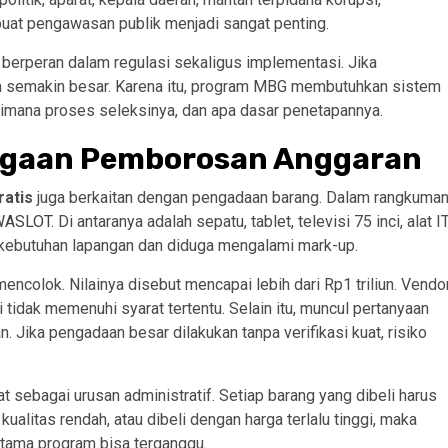
uat pengawasan publik menjadi sangat penting.
 berperan dalam regulasi sekaligus implementasi. Jika
sa semakin besar. Karena itu, program MBG membutuhkan sistem
agaimana proses seleksinya, dan apa dasar penetapannya.
ugaan Pemborosan Anggaran
ratis
juga berkaitan dengan pengadaan barang. Dalam rangkuman
ASLOT
. Di antaranya adalah sepatu, tablet, televisi 75 inci, alat IT
i kebutuhan lapangan dan diduga mengalami mark-up.
encolok. Nilainya disebut mencapai lebih dari Rp1 triliun. Vendo
tidak memenuhi syarat tertentu. Selain itu, muncul pertanyaan
. Jika pengadaan besar dilakukan tanpa verifikasi kuat, risiko
t sebagai urusan administratif. Setiap barang yang dibeli harus
ualitas rendah, atau dibeli dengan harga terlalu tinggi, maka
 utama program bisa terganggu.