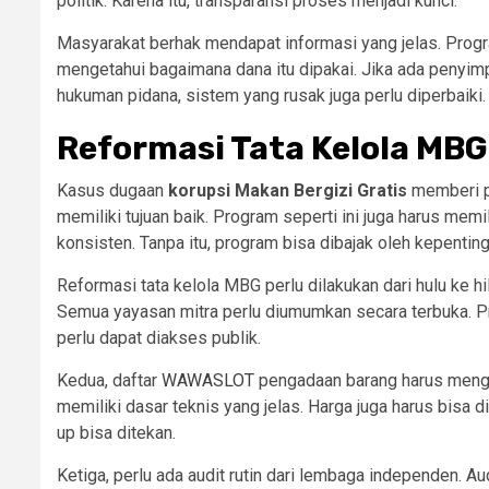
politik. Karena itu, transparansi proses menjadi kunci.
Masyarakat berhak mendapat informasi yang jelas. Prog
mengetahui bagaimana dana itu dipakai. Jika ada penyimp
hukuman pidana, sistem yang rusak juga perlu diperbaiki.
Reformasi Tata Kelola MB
Kasus dugaan
korupsi Makan Bergizi Gratis
memberi pe
memiliki tujuan baik. Program seperti ini juga harus mem
konsisten. Tanpa itu, program bisa dibajak oleh kepentin
Reformasi tata kelola MBG perlu dilakukan dari hulu ke hi
Semua yayasan mitra perlu diumumkan secara terbuka. Profi
perlu dapat diakses publik.
Kedua, daftar
WAWASLOT
pengadaan barang harus mengik
memiliki dasar teknis yang jelas. Harga juga harus bisa 
up bisa ditekan.
Ketiga, perlu ada audit rutin dari lembaga independen. A