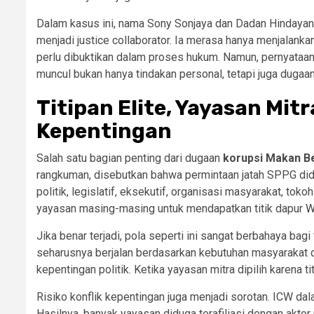
Dalam kasus ini, nama Sony Sonjaya dan Dadan Hindayana
menjadi justice collaborator. Ia merasa hanya menjalankan
perlu dibuktikan dalam proses hukum. Namun, pernyataa
muncul bukan hanya tindakan personal, tetapi juga dugaan 
Titipan Elite, Yayasan Mitr
Kepentingan
Salah satu bagian penting dari dugaan
korupsi Makan Be
rangkuman, disebutkan bahwa permintaan jatah SPPG didug
politik, legislatif, eksekutif, organisasi masyarakat, t
yayasan masing-masing untuk mendapatkan titik dapur
W
Jika benar terjadi, pola seperti ini sangat berbahaya bag
seharusnya berjalan berdasarkan kebutuhan masyarakat d
kepentingan politik. Ketika yayasan mitra dipilih karena 
Risiko konflik kepentingan juga menjadi sorotan. ICW da
Hasilnya, banyak yayasan diduga terafiliasi dengan aktor p