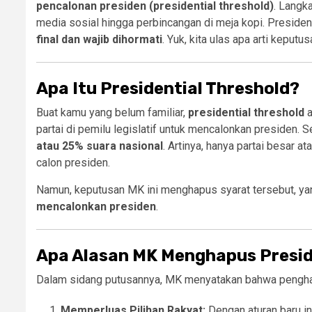
pencalonan presiden (presidential threshold)
. Langka
media sosial hingga perbincangan di meja kopi. Presiden
final dan wajib dihormati
. Yuk, kita ulas apa arti keputus
Apa Itu Presidential Threshold?
Buat kamu yang belum familiar,
presidential threshold
a
partai di pemilu legislatif untuk mencalonkan presiden.
atau 25% suara nasional
. Artinya, hanya partai besar 
calon presiden.
Namun, keputusan MK ini menghapus syarat tersebut, ya
mencalonkan presiden
.
Apa Alasan MK Menghapus Presid
Dalam sidang putusannya, MK menyatakan bahwa penghapu
Memperluas Pilihan Rakyat:
Dengan aturan baru ini