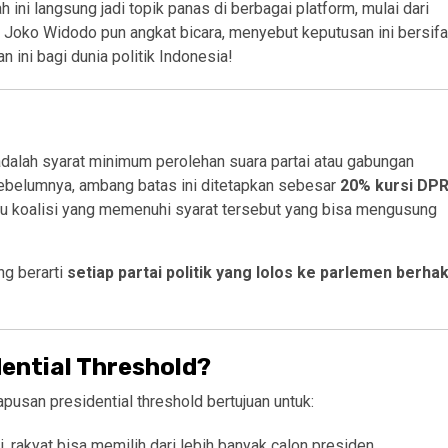
h ini langsung jadi topik panas di berbagai platform, mulai dari
 Joko Widodo pun angkat bicara, menyebut keputusan ini bersifa
an ini bagi dunia politik Indonesia!
dalah syarat minimum perolehan suara partai atau gabungan
 Sebelumnya, ambang batas ini ditetapkan sebesar
20% kursi DP
atau koalisi yang memenuhi syarat tersebut yang bisa mengusung
ng berarti
setiap partai politik yang lolos ke parlemen berha
ential Threshold?
san presidential threshold bertujuan untuk:
, rakyat bisa memilih dari lebih banyak calon presiden.