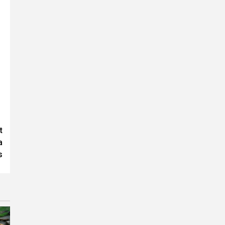
t
a
s