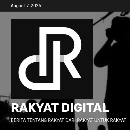
Skip
August 7, 2026
to
content
RAKYAT DIGITAL
BERITA TENTANG RAKYAT DARI RAKYAT UNTUK RAKYAT