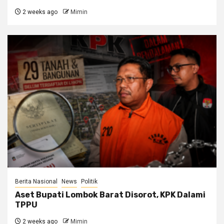
2 weeks ago
Mimin
Berita Nasional
News
Politik
Aset Bupati Lombok Barat Disorot, KPK Dalami
TPPU
2 weeks ago
Mimin