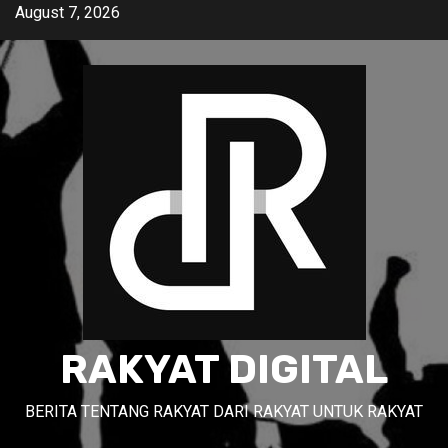
Skip
August 7, 2026
to
content
RAKYAT DIGITAL
BERITA TENTANG RAKYAT DARI RAKYAT UNTUK RAKYAT