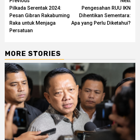
Post
Previous
Next
Pilkada Serentak 2024:
Pengesahan RUU IKN
navigation
Pesan Gibran Rakabuming
Dihentikan Sementara:
Raka untuk Menjaga
Apa yang Perlu Diketahui?
Persatuan
MORE STORIES