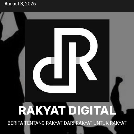
Skip
August 8, 2026
to
content
RAKYAT DIGITAL
BERITA TENTANG RAKYAT DARI RAKYAT UNTUK RAKYAT