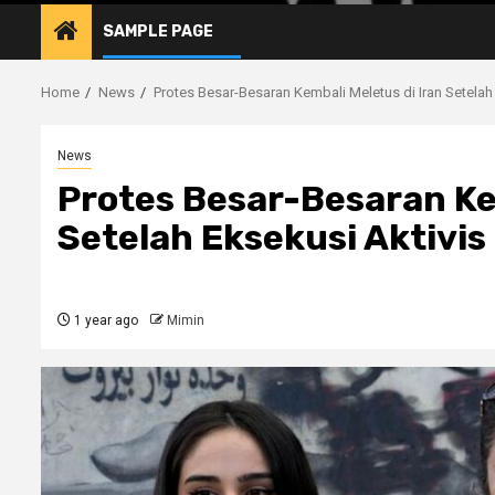
SAMPLE PAGE
Home
News
Protes Besar-Besaran Kembali Meletus di Iran Setelah
News
Protes Besar-Besaran Kem
Setelah Eksekusi Aktivi
1 year ago
Mimin