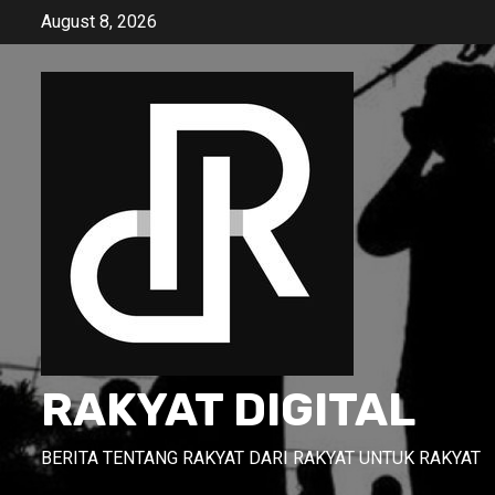
Skip
August 8, 2026
to
content
RAKYAT DIGITAL
BERITA TENTANG RAKYAT DARI RAKYAT UNTUK RAKYAT