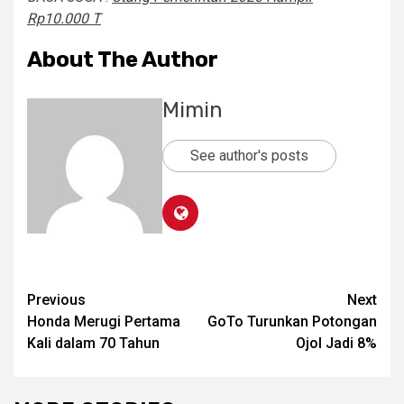
Rp10.000 T
About The Author
Mimin
See author's posts
Post
Previous
Next
Honda Merugi Pertama
GoTo Turunkan Potongan
navigation
Kali dalam 70 Tahun
Ojol Jadi 8%