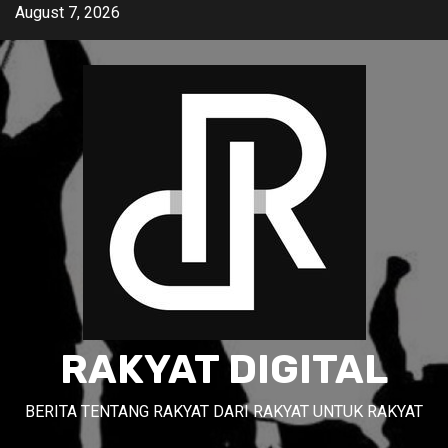
Skip
August 7, 2026
to
content
RAKYAT DIGITAL
BERITA TENTANG RAKYAT DARI RAKYAT UNTUK RAKYAT