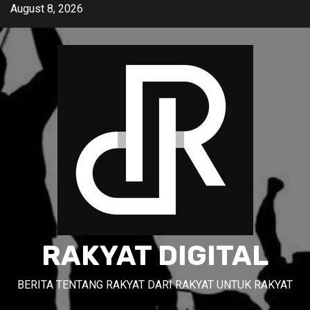
Skip
August 8, 2026
to
content
RAKYAT DIGITAL
BERITA TENTANG RAKYAT DARI RAKYAT UNTUK RAKYAT