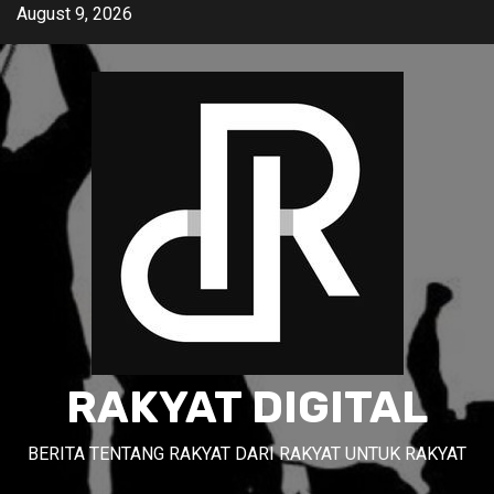
Skip
August 9, 2026
to
content
RAKYAT DIGITAL
BERITA TENTANG RAKYAT DARI RAKYAT UNTUK RAKYAT