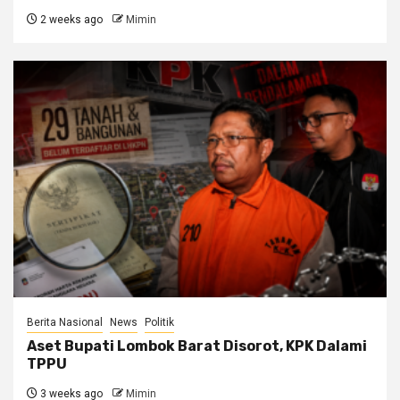
2 weeks ago
Mimin
Berita Nasional
News
Politik
Aset Bupati Lombok Barat Disorot, KPK Dalami
TPPU
3 weeks ago
Mimin