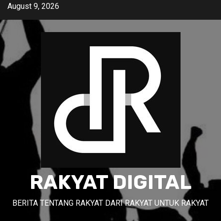
Skip
August 9, 2026
to
content
RAKYAT DIGITAL
BERITA TENTANG RAKYAT DARI RAKYAT UNTUK RAKYAT