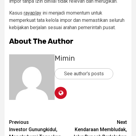
impor tanpa izin dinilai tidak relevan dan merugikan.
Kasus
rayaplay
ini menjadi momentum untuk
memperkuat tata kelola impor dan memastikan seluruh
kebijakan berjalan sesuai arahan pemerintah pusat.
About The Author
Mimin
See author's posts
Post
Previous
Next
Investor Gunungkidul,
Kendaraan Membludak,
navigation