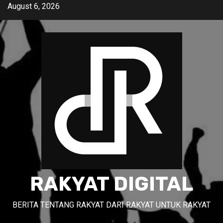
Skip
August 6, 2026
to
content
RAKYAT DIGITAL
BERITA TENTANG RAKYAT DARI RAKYAT UNTUK RAKYAT