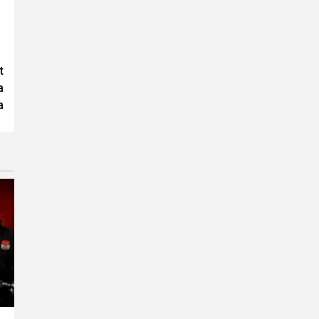
t
a
a