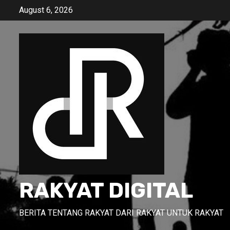
Skip
August 6, 2026
to
content
RAKYAT DIGITAL
BERITA TENTANG RAKYAT DARI RAKYAT UNTUK RAKYAT