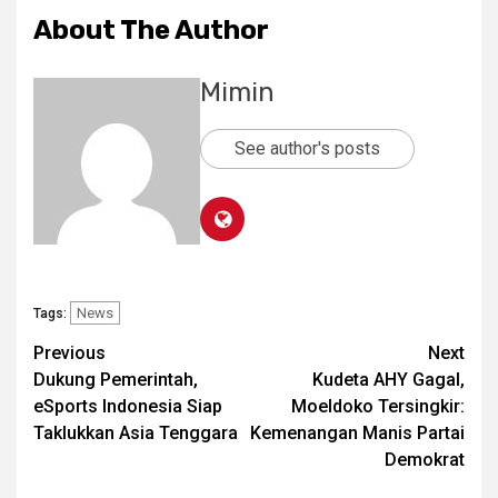
About The Author
Mimin
See author's posts
News
Tags:
Post
Previous
Next
Dukung Pemerintah,
Kudeta AHY Gagal,
navigation
eSports Indonesia Siap
Moeldoko Tersingkir:
Taklukkan Asia Tenggara
Kemenangan Manis Partai
Demokrat