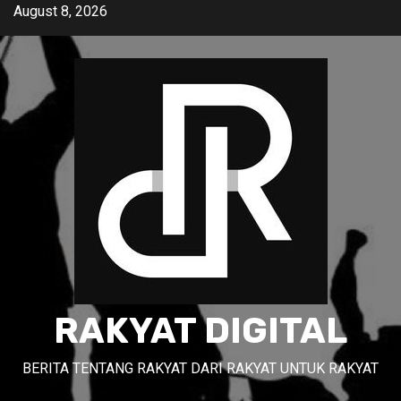
Skip
August 8, 2026
to
content
RAKYAT DIGITAL
BERITA TENTANG RAKYAT DARI RAKYAT UNTUK RAKYAT