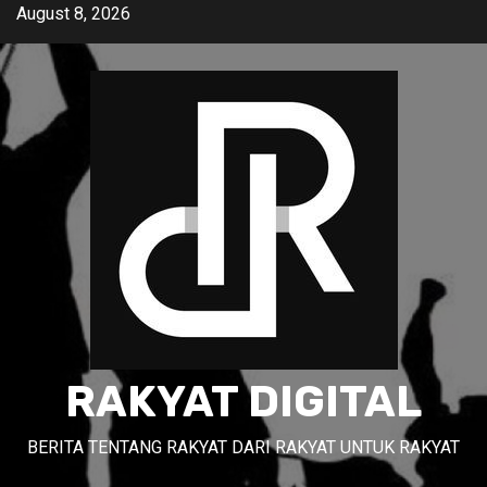
Skip
August 8, 2026
to
content
RAKYAT DIGITAL
BERITA TENTANG RAKYAT DARI RAKYAT UNTUK RAKYAT