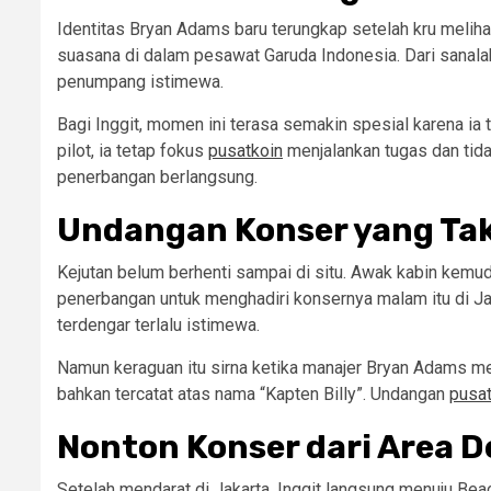
Identitas Bryan Adams baru terungkap setelah kru melih
suasana di dalam pesawat Garuda Indonesia. Dari sana
penumpang istimewa.
Bagi Inggit, momen ini terasa semakin spesial karena i
pilot, ia tetap fokus
pusatkoin
menjalankan tugas dan tid
penerbangan berlangsung.
Undangan Konser yang Ta
Kejutan belum berhenti sampai di situ. Awak kabin ke
penerbangan untuk menghadiri konsernya malam itu di Ja
terdengar terlalu istimewa.
Namun keraguan itu sirna ketika manajer Bryan Adams 
bahkan tercatat atas nama “Kapten Billy”. Undangan
pusat
Nonton Konser dari Area 
Setelah mendarat di Jakarta, Inggit langsung menuju Be