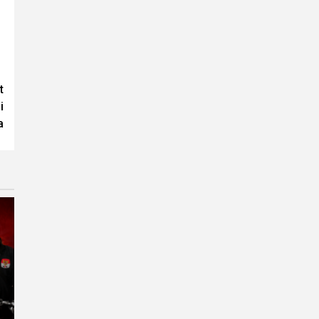
t
i
a