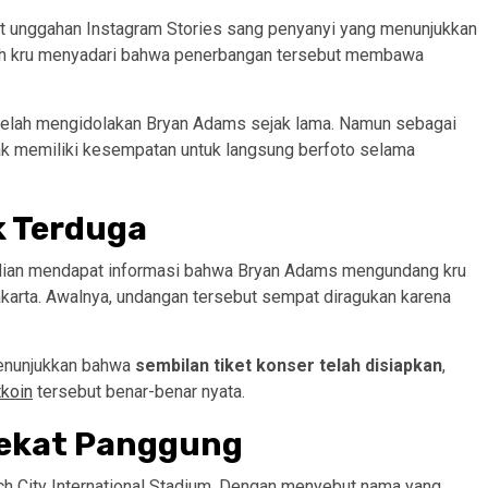
at unggahan Instagram Stories sang penyanyi yang menunjukkan
lah kru menyadari bahwa penerbangan tersebut membawa
a telah mengidolakan Bryan Adams sejak lama. Namun sebagai
ak memiliki kesempatan untuk langsung berfoto selama
k Terduga
mudian mendapat informasi bahwa Bryan Adams mengundang kru
karta. Awalnya, undangan tersebut sempat diragukan karena
menunjukkan bahwa
sembilan tiket konser telah disiapkan
,
koin
tersebut benar-benar nyata.
Dekat Panggung
ach City International Stadium. Dengan menyebut nama yang