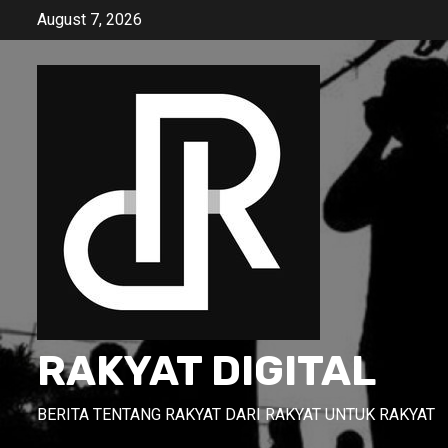
Skip
August 7, 2026
to
content
RAKYAT DIGITAL
BERITA TENTANG RAKYAT DARI RAKYAT UNTUK RAKYAT