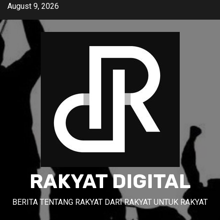
Skip
August 9, 2026
to
content
RAKYAT DIGITAL
BERITA TENTANG RAKYAT DARI RAKYAT UNTUK RAKYAT