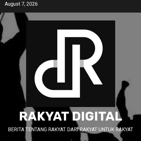
Skip
August 7, 2026
to
content
RAKYAT DIGITAL
BERITA TENTANG RAKYAT DARI RAKYAT UNTUK RAKYAT