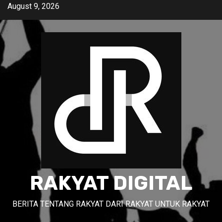
Skip
August 9, 2026
to
content
RAKYAT DIGITAL
BERITA TENTANG RAKYAT DARI RAKYAT UNTUK RAKYAT