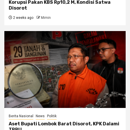
Korupsi Pakan KBS Rp10,2 M, Kondisi Satwa
Disorot
2 weeks ago
Mimin
Berita Nasional
News
Politik
Aset Bupati Lombok Barat Disorot, KPK Dalami
TPPU