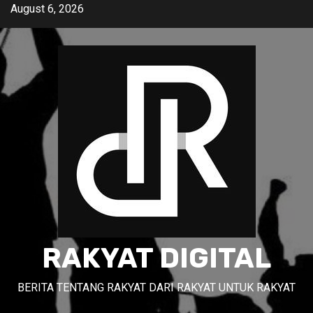
Skip
August 6, 2026
to
content
RAKYAT DIGITAL
BERITA TENTANG RAKYAT DARI RAKYAT UNTUK RAKYAT